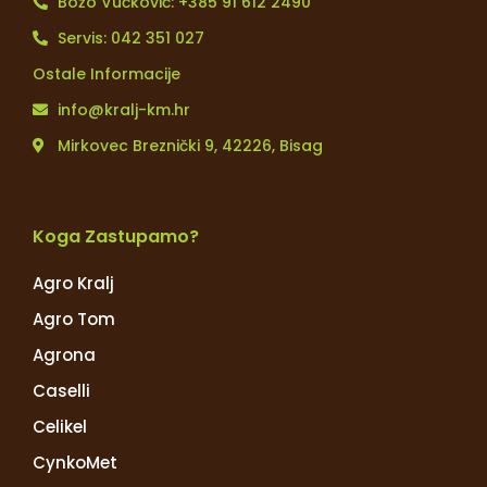
Božo Vučković: +385 91 612 2490
Servis: 042 351 027
Ostale Informacije
info@kralj-km.hr
Mirkovec Breznički 9, 42226, Bisag
Koga Zastupamo?
Agro Kralj
Agro Tom
Agrona
Caselli
Celikel
CynkoMet