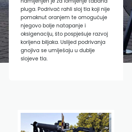
namijenjen je za lomljenje tabana
pluga. Podrivač rahli sloj tla koji nije
pomaknut oranjem te omogućuje
njegovo bolje natapanje i
oksigenaciju, što pospješuje razvoj
korijena biljaka. Uslijed podrivanja
gnojiva se umiješaju u dublje
slojeve tla.