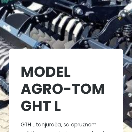
MODEL
AGRO-TOM
GHT L​
GTH L tanjurača, sa opružnom