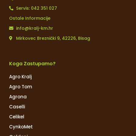
Servis: 042 351 027
Ostale Informacije
info@kralj-km.hr
Mirkovec Breznički 9, 42226, Bisag
Koga Zastupamo?
Agro Kralj
Agro Tom
Agrona
Caselli
Celikel
CynkoMet