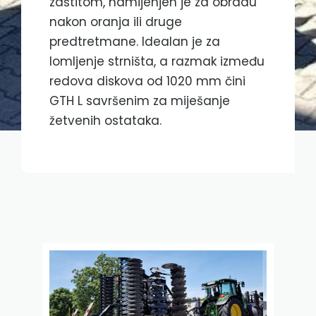
zaštitom, namijenjen je za obradu
nakon oranja ili druge
predtretmane. Idealan je za
lomljenje strništa, a razmak između
redova diskova od 1020 mm čini
GTH L savršenim za miješanje
žetvenih ostataka.