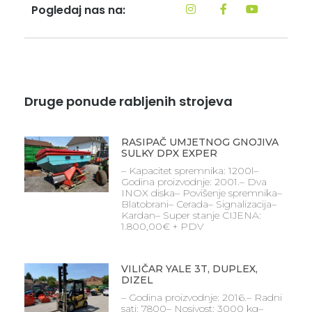
Pogledaj nas na:
Druge ponude rabljenih strojeva
RASIPAČ UMJETNOG GNOJIVA
SULKY DPX EXPER
– Kapacitet spremnika: 1200l–
Godina proizvodnje: 2001.– Dva
INOX diska– Povišenje spremnika–
Blatobrani– Cerada– Signalizacija–
Kardan– Super stanje CIJENA:
1.800,00€ + PDV
VILIČAR YALE 3T, DUPLEX,
DIZEL
– Godina proizvodnje: 2016.– Radni
sati: 7800– Nosivost: 3000 kg–