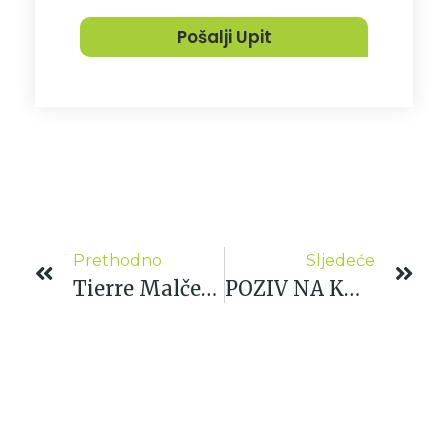
Pošalji Upit
Prethodno
Sljedeće
Tierre Malčeri: Kvaliteta I Pouzdanost Za Svako Gospodarstvo!
POZIV NA KUĆNI SAJAM