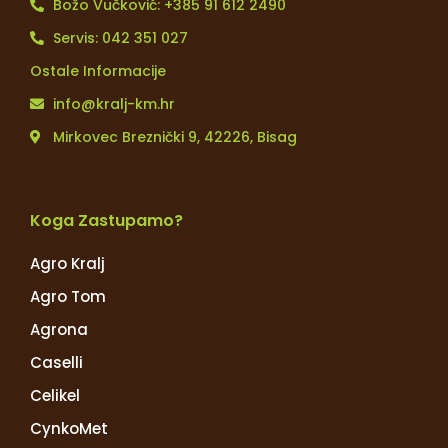
Božo Vučković: +385 91 612 2490
Servis: 042 351 027
Ostale Informacije
info@kralj-km.hr
Mirkovec Breznički 9, 42226, Bisag
Koga Zastupamo?
Agro Kralj
Agro Tom
Agrona
Caselli
Celikel
CynkoMet