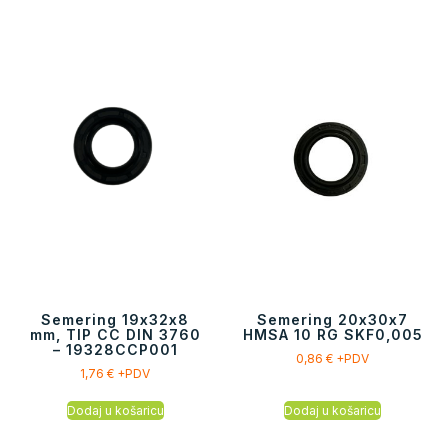
Semering 19x32x8
Semering 20x30x7
mm, TIP CC DIN 3760
HMSA 10 RG SKF0,005
– 19328CCP001
0,86
€
+PDV
1,76
€
+PDV
Dodaj u košaricu
Dodaj u košaricu