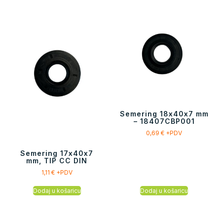
Semering 18x40x7 mm
– 18407CBP001
0,69
€
+PDV
Semering 17x40x7
mm, TIP CC DIN
1,11
€
+PDV
Dodaj u košaricu
Dodaj u košaricu