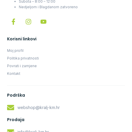
Subota – 8:00 – 12:00
Nedjeljom i Blagdanom zatvoreno
Korisni linkovi
Moj profil
Politika privatnosti
Povrati i zamjene
Kontakt
Podrška
webshop@kralj-km.hr
Prodaja
info@kralj-km.hr