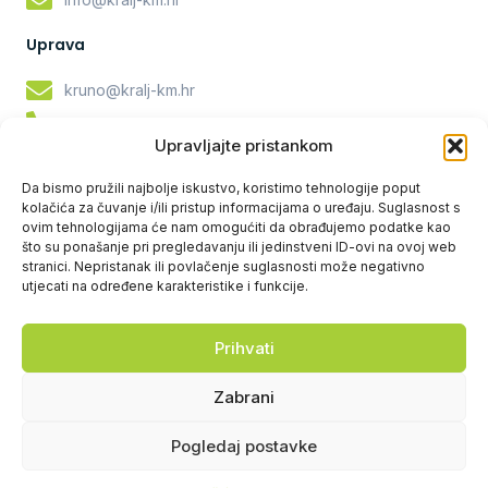
Uprava
kruno@kralj-km.hr
Krunoslav Kralj: +385 98 277 860
Upravljajte pristankom
tomislav@kralj-km.hr
Da bismo pružili najbolje iskustvo, koristimo tehnologije poput
Tomislav Kralj: +385 91 617 5169
kolačića za čuvanje i/ili pristup informacijama o uređaju. Suglasnost s
ovim tehnologijama će nam omogućiti da obrađujemo podatke kao
Servis i rezervni dijelovi
što su ponašanje pri pregledavanju ili jedinstveni ID-ovi na ovoj web
stranici. Nepristanak ili povlačenje suglasnosti može negativno
bozo@kralj-km.hr
utjecati na određene karakteristike i funkcije.
Božo Vučković: +385 91 612 2490
Prihvati
Servis: 042 351 027
Zabrani
Pogledaj postavke
Kralj K&M d.o.o.
Copyright © 2024
, Sva prava pridržana. Powered by
Digitando.