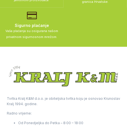
jamstvom proizvođača.
granica Hrvatske.
Sigurno plaćanje
Vaša plaćanja su osigurana našom
privatnom sigurnosnom mrežom.
Tvrtka Kralj K&M d.o.o. je obiteljska tvrtka koju je osnovao Krunoslav
Kralj 1994. godine.
Radno vrijeme:
Od Ponedjeljka do Petka – 8:00 – 18:00