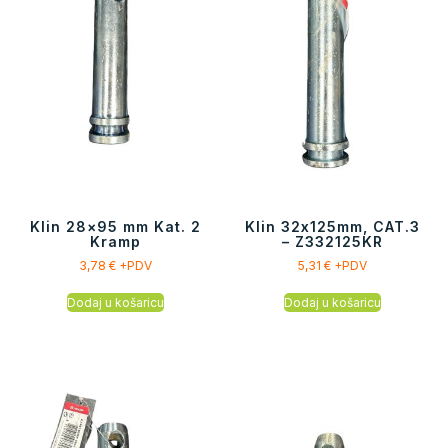
Klin 28×95 mm Kat. 2
Klin 32x125mm, CAT.3
Kramp
– Z332125KR
3,78
€
+PDV
5,31
€
+PDV
Dodaj u košaricu
Dodaj u košaricu