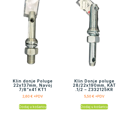
Klin donje Poluge
Klin Donje poluge
22x137mm, Navoj
28/22x190mm, KAT
7/8”x41 KT1
.1/2 – Z332125KR
2,60
€
+PDV
5,50
€
+PDV
Dodaj u košaricu
Dodaj u košaricu