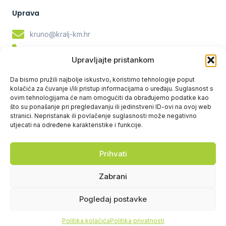
Uprava
kruno@kralj-km.hr
Krunoslav Kralj: +385 98 277 860
Upravljajte pristankom
tomislav@kralj-km.hr
Da bismo pružili najbolje iskustvo, koristimo tehnologije poput
Tomislav Kralj: +385 91 617 5169
kolačića za čuvanje i/ili pristup informacijama o uređaju. Suglasnost s
ovim tehnologijama će nam omogućiti da obrađujemo podatke kao
Servis i rezervni dijelovi
što su ponašanje pri pregledavanju ili jedinstveni ID-ovi na ovoj web
stranici. Nepristanak ili povlačenje suglasnosti može negativno
bozo@kralj-km.hr
utjecati na određene karakteristike i funkcije.
Božo Vučković: +385 91 612 2490
Prihvati
Servis: 042 351 027
Zabrani
Pogledaj postavke
Kralj K&M d.o.o.
Copyright © 2024
, Sva prava pridržana. Powered by
Digitando.
Politika kolačića
Politika privatnosti