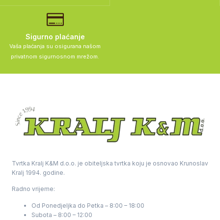
Sigurno plaćanje
Vaša plaćanja su osigurana našom
privatnom sigurnosnom mrežom.
Tvrtka Kralj K&M d.o.o. je obiteljska tvrtka koju je osnovao Krunoslav
Kralj 1994. godine.
Radno vrijeme:
Od Ponedjeljka do Petka – 8:00 – 18:00
Subota – 8:00 – 12:00