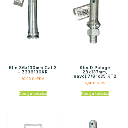
Klin 36x130mm Cat.3
Klin D Poluge
– Z336130KR
28x137mm,
navoj:7/8”x35 KT2
10,00
€
+PDV
6,50
€
+PDV
Dodaj u košaricu
Dodaj u košaricu