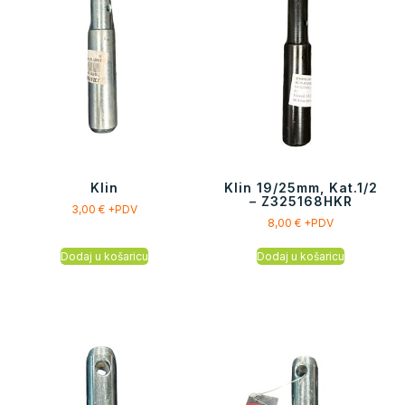
Klin
Klin 19/25mm, Kat.1/2
– Z325168HKR
3,00
€
+PDV
8,00
€
+PDV
Dodaj u košaricu
Dodaj u košaricu