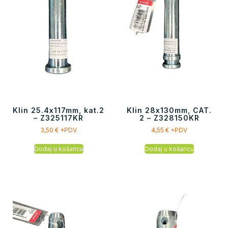
Klin 25.4x117mm, kat.2
Klin 28x130mm, CAT.
– Z325117KR
2 – Z328150KR
3,50
€
+PDV
4,55
€
+PDV
Dodaj u košaricu
Dodaj u košaricu