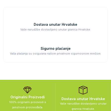
Dostava unutar Hrvatske
Vaše narudžbe dostavljamo unutar granica Hrvatske.
Sigurno plaćanje
Vaša plaćanja su osigurana našom privatnom sigurnosnom mrežom.
Originalni Proizvodi
Dostava unutar Hrvatske
100% originalni proizvodi s
Vaše narudžbe dostavljamo unutar
jamstvom proizvođača.
granica Hrvatske.