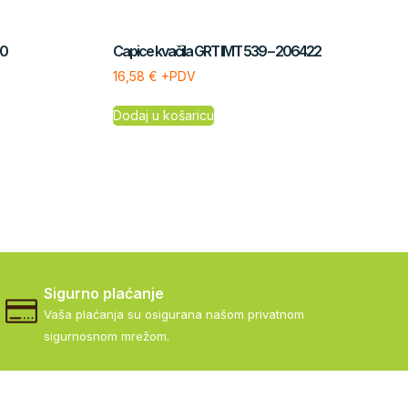
60
Capice kvačila GRT IMT 539 – 206422
16,58
€
+PDV
Dodaj u košaricu
Sigurno plaćanje
Vaša plaćanja su osigurana našom privatnom
sigurnosnom mrežom.