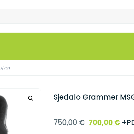
G/721
Sjedalo Grammer MS
750,00
€
700,00
€
+P