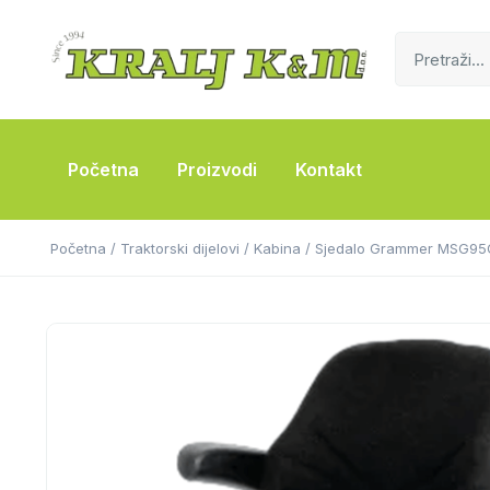
Početna
Proizvodi
Kontakt
Početna
/
Traktorski dijelovi
/
Kabina
/ Sjedalo Grammer MSG95