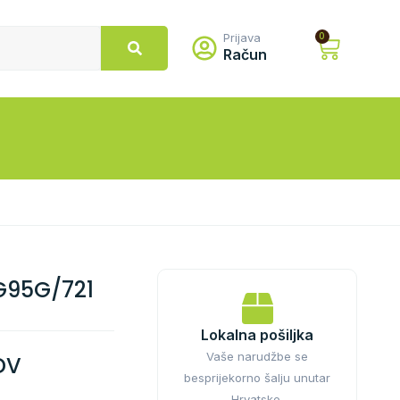
Prijava
0
Račun
G95G/721
Lokalna pošiljka
Vaše narudžbe se
DV
besprijekorno šalju unutar
Hrvatske.