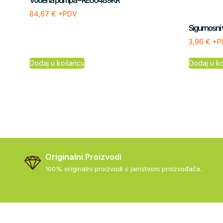
Vodena pumpa – RE60489KR
84,67
€
+PDV
Sigurnosni 
3,96
€
+P
Dodaj u košaricu
Dodaj u k
Originalni Proizvodi
100% originalni proizvodi s jamstvom proizvođača.