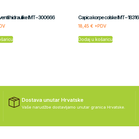
ventil hidraulike IMT – 300666
Capica korpe colske IMT – 1831
DV
18,45
€
+PDV
ošaricu
Dodaj u košaricu
Dostava unutar Hrvatske
Vaše narudžbe dostavljamo unutar granica Hrvatske.