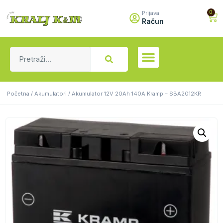
0
Prijava
Račun
Početna
/
Akumulatori
/ Akumulator 12V 20Ah 140A Kramp – SBA2012KR