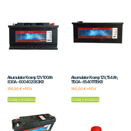
Akumulator Kramp 12V 100Ah
Akumulator Kramp 12V, 154 Ah,
830A – 600402083KR
1150A – 654011115KR
105,00
€
+PDV
160,00
€
+PDV
Dodaj u košaricu
Dodaj u košaricu