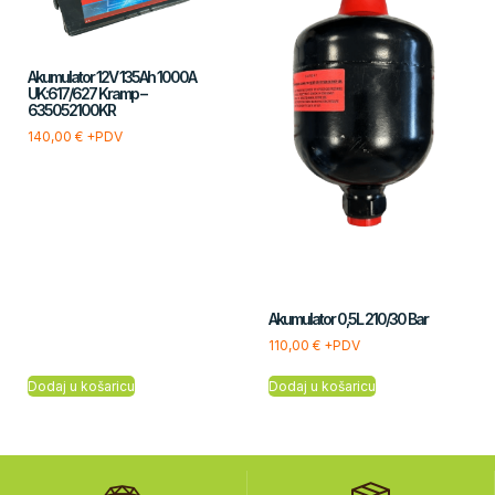
Akumulator 12V 135Ah 1000A
UK:617/627 Kramp –
635052100KR
140,00
€
+PDV
Akumulator 0,5L 210/30 Bar
110,00
€
+PDV
Dodaj u košaricu
Dodaj u košaricu