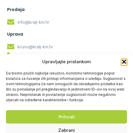
Prodaja
info@kralj-km.hr
Uprava
kruno@kralj-km.hr
Krunoslav Kralj: +385 98 277 860
Upravljajte pristankom
tomislav@kralj-km.hr
Da bismo pružili najbolje iskustvo, koristimo tehnologije poput
Tomislav Kralj: +385 91 617 5169
kolačića za čuvanje i/ili pristup informacijama o uređaju. Suglasnost s
ovim tehnologijama će nam omogućiti da obrađujemo podatke kao
Servis i rezervni dijelovi
što su ponašanje pri pregledavanju ili jedinstveni ID-ovi na ovoj web
stranici. Nepristanak ili povlačenje suglasnosti može negativno
bozo@kralj-km.hr
utjecati na određene karakteristike i funkcije.
Božo Vučković: +385 91 612 2490
Prihvati
Servis: 042 351 027
Zabrani